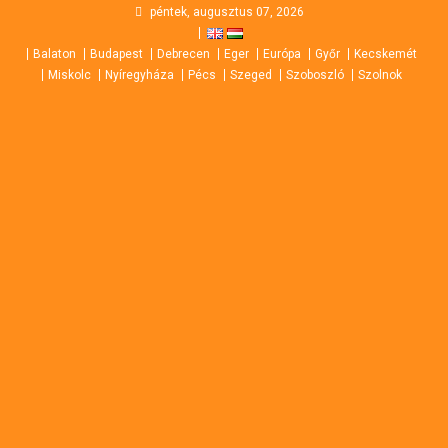
Skip
péntek, augusztus 07, 2026
to
Balaton
Budapest
Debrecen
Eger
Európa
Győr
Kecskemét
content
Miskolc
Nyíregyháza
Pécs
Szeged
Szoboszló
Szolnok