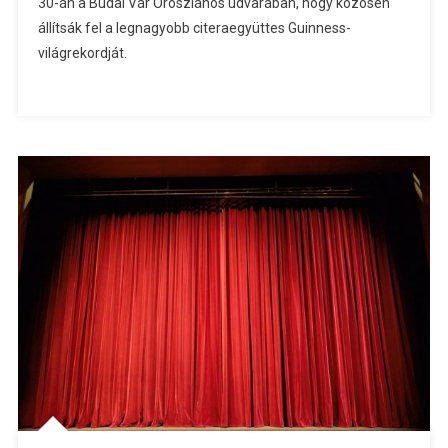
30-án a Budai Vár Oroszlános udvarában, hogy közösen
állítsák fel a legnagyobb citeraegyüttes Guinness-
világrekordját.