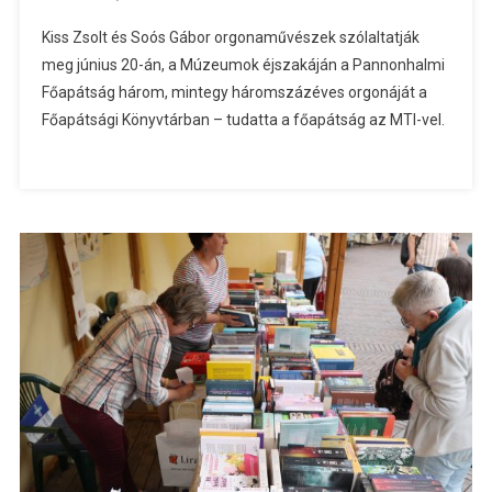
Kiss Zsolt és Soós Gábor orgonaművészek szólaltatják
meg június 20-án, a Múzeumok éjszakáján a Pannonhalmi
Főapátság három, mintegy háromszázéves orgonáját a
Főapátsági Könyvtárban – tudatta a főapátság az MTI-vel.