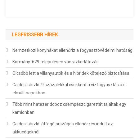
LEGFRISSEBB HÍREK
Nemzetközi konyhákat ellenőriz a fogyasztóvédelmi hatóság
Kormány: 629 településen van vízkorlátozás
Olcsóbb lett a villanyautók és a hibridek kötelező biztosítása
Gajdos László: 9 százalékkal csökkent a vízfogyasztás az
elmúlt napokban
Több mint hatezer doboz csempészcigarettát találtak egy
kamionban
Gajdos László: átfogó országos ellenőrzés indult az
akkucégeknél