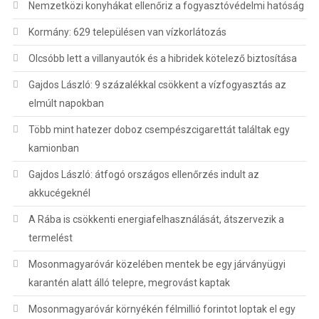
Nemzetközi konyhákat ellenőriz a fogyasztóvédelmi hatóság
Kormány: 629 településen van vízkorlátozás
Olcsóbb lett a villanyautók és a hibridek kötelező biztosítása
Gajdos László: 9 százalékkal csökkent a vízfogyasztás az
elmúlt napokban
Több mint hatezer doboz csempészcigarettát találtak egy
kamionban
Gajdos László: átfogó országos ellenőrzés indult az
akkucégeknél
A Rába is csökkenti energiafelhasználását, átszervezik a
termelést
Mosonmagyaróvár közelében mentek be egy járványügyi
karantén alatt álló telepre, megrovást kaptak
Mosonmagyaróvár környékén félmillió forintot loptak el egy