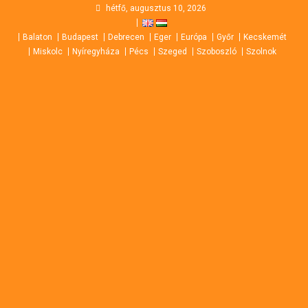
Skip
hétfő, augusztus 10, 2026
to
Balaton
Budapest
Debrecen
Eger
Európa
Győr
Kecskemét
content
Miskolc
Nyíregyháza
Pécs
Szeged
Szoboszló
Szolnok