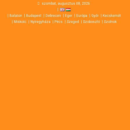
Skip
szombat, augusztus 08, 2026
to
Balaton
Budapest
Debrecen
Eger
Európa
Győr
Kecskemét
content
Miskolc
Nyíregyháza
Pécs
Szeged
Szoboszló
Szolnok