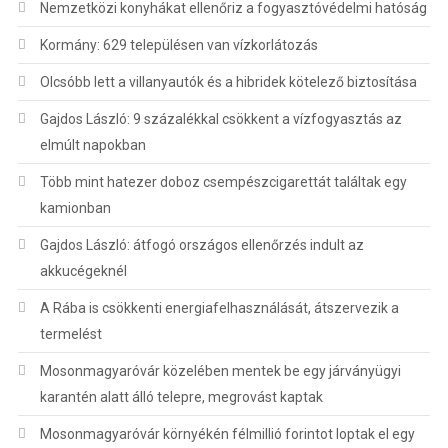
Nemzetközi konyhákat ellenőriz a fogyasztóvédelmi hatóság
Kormány: 629 településen van vízkorlátozás
Olcsóbb lett a villanyautók és a hibridek kötelező biztosítása
Gajdos László: 9 százalékkal csökkent a vízfogyasztás az
elmúlt napokban
Több mint hatezer doboz csempészcigarettát találtak egy
kamionban
Gajdos László: átfogó országos ellenőrzés indult az
akkucégeknél
A Rába is csökkenti energiafelhasználását, átszervezik a
termelést
Mosonmagyaróvár közelében mentek be egy járványügyi
karantén alatt álló telepre, megrovást kaptak
Mosonmagyaróvár környékén félmillió forintot loptak el egy