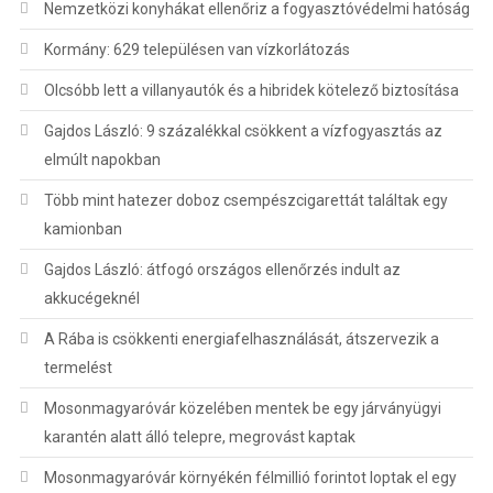
Nemzetközi konyhákat ellenőriz a fogyasztóvédelmi hatóság
Kormány: 629 településen van vízkorlátozás
Olcsóbb lett a villanyautók és a hibridek kötelező biztosítása
Gajdos László: 9 százalékkal csökkent a vízfogyasztás az
elmúlt napokban
Több mint hatezer doboz csempészcigarettát találtak egy
kamionban
Gajdos László: átfogó országos ellenőrzés indult az
akkucégeknél
A Rába is csökkenti energiafelhasználását, átszervezik a
termelést
Mosonmagyaróvár közelében mentek be egy járványügyi
karantén alatt álló telepre, megrovást kaptak
Mosonmagyaróvár környékén félmillió forintot loptak el egy