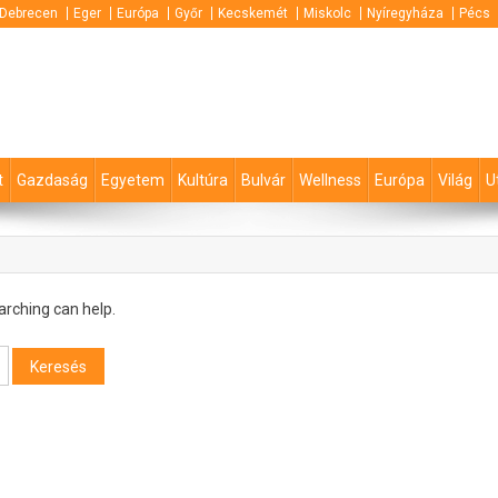
Debrecen
Eger
Európa
Győr
Kecskemét
Miskolc
Nyíregyháza
Pécs
t
Gazdaság
Egyetem
Kultúra
Bulvár
Wellness
Európa
Világ
U
arching can help.