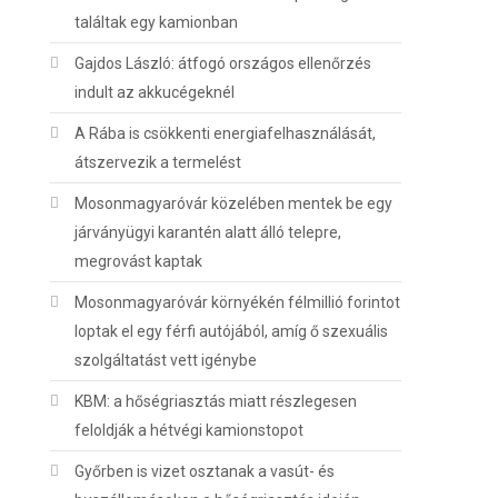
találtak egy kamionban
Gajdos László: átfogó országos ellenőrzés
indult az akkucégeknél
A Rába is csökkenti energiafelhasználását,
átszervezik a termelést
Mosonmagyaróvár közelében mentek be egy
járványügyi karantén alatt álló telepre,
megrovást kaptak
Mosonmagyaróvár környékén félmillió forintot
loptak el egy férfi autójából, amíg ő szexuális
szolgáltatást vett igénybe
KBM: a hőségriasztás miatt részlegesen
feloldják a hétvégi kamionstopot
Győrben is vizet osztanak a vasút- és