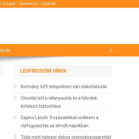
Szeged
Szoboszló
Szolnok
tazás
LEGFRISSEBB HÍREK
Kormány: 629 településen van vízkorlátozás
Olcsóbb lett a villanyautók és a hibridek
kötelező biztosítása
Gajdos László: 9 százalékkal csökkent a
vízfogyasztás az elmúlt napokban
Több mint hatezer doboz csempészcigarettát