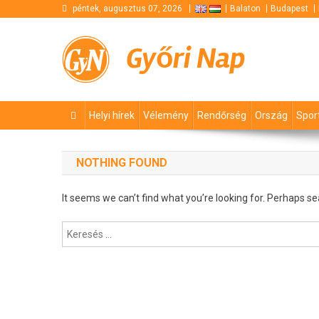
Skip
péntek, augusztus 07, 2026
Balaton
Budapest
to
content
Győri Nap
Helyi hírek
Vélemény
Rendőrség
Ország
Spor
NOTHING FOUND
It seems we can’t find what you’re looking for. Perhaps se
Keresés: