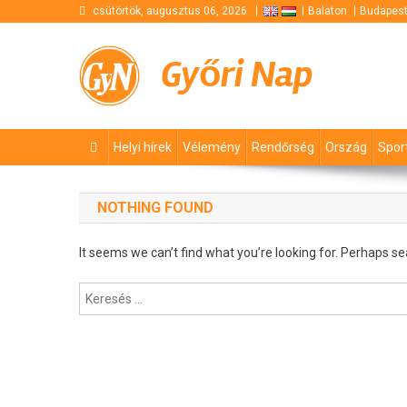
Skip
csütörtök, augusztus 06, 2026
Balaton
Budapes
to
content
Győri Nap
Helyi hírek
Vélemény
Rendőrség
Ország
Spor
NOTHING FOUND
It seems we can’t find what you’re looking for. Perhaps se
Keresés: