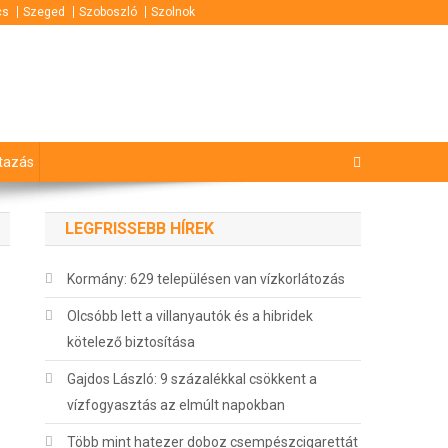
cs
Szeged
Szoboszló
Szolnok
tazás
LEGFRISSEBB HÍREK
Kormány: 629 településen van vízkorlátozás
Olcsóbb lett a villanyautók és a hibridek
kötelező biztosítása
Gajdos László: 9 százalékkal csökkent a
vízfogyasztás az elmúlt napokban
Több mint hatezer doboz csempészcigarettát