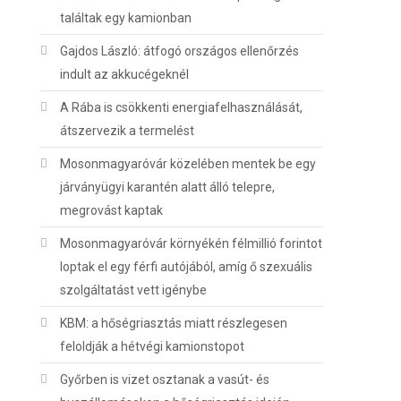
találtak egy kamionban
Gajdos László: átfogó országos ellenőrzés
indult az akkucégeknél
A Rába is csökkenti energiafelhasználását,
átszervezik a termelést
Mosonmagyaróvár közelében mentek be egy
járványügyi karantén alatt álló telepre,
megrovást kaptak
Mosonmagyaróvár környékén félmillió forintot
loptak el egy férfi autójából, amíg ő szexuális
szolgáltatást vett igénybe
KBM: a hőségriasztás miatt részlegesen
feloldják a hétvégi kamionstopot
Győrben is vizet osztanak a vasút- és