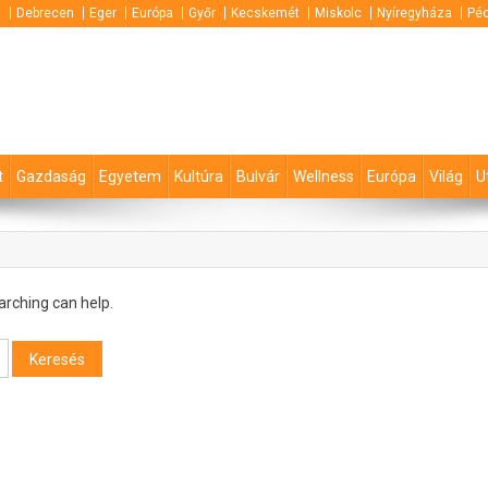
t
Debrecen
Eger
Európa
Győr
Kecskemét
Miskolc
Nyíregyháza
Pé
t
Gazdaság
Egyetem
Kultúra
Bulvár
Wellness
Európa
Világ
U
arching can help.