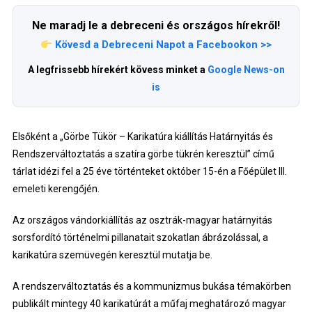
Ne maradj le a debreceni és országos hírekről!
Kövesd a Debreceni Napot a Facebookon >>
A legfrissebb hírekért kövess minket a
Google News-on
is
Elsőként a „Görbe Tükör – Karikatúra kiállítás Határnyitás és
Rendszerváltoztatás a szatíra görbe tükrén keresztül” című
tárlat idézi fel a 25 éve történteket október 15-én a Főépület III.
emeleti kerengőjén.
Az országos vándorkiállítás az osztrák-magyar határnyitás
sorsfordító történelmi pillanatait szokatlan ábrázolással, a
karikatúra szemüvegén keresztül mutatja be.
A rendszerváltoztatás és a kommunizmus bukása témakörben
publikált mintegy 40 karikatúrát a műfaj meghatározó magyar