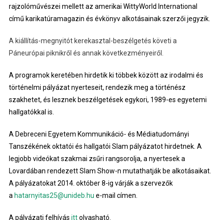
rajzolóművészei mellett az amerikai WittyWorld International
című karikatúramagazin és évkönyv alkotásainak szerzői jegyzik.
A kiállítás-megnyitót kerekasztal-beszélgetés követi a
Páneurópai piknikről és annak következményeiről.
A programok keretében hirdetik ki többek között az irodalmi és
történelmi pályázat nyerteseit, rendezik meg a történész
szakhetet, és lesznek beszélgetések egykori, 1989-es egyetemi
hallgatókkal is.
A Debreceni Egyetem Kommunikáció- és Médiatudományi
Tanszékének oktatói és hallgatói Slam pályázatot hirdetnek. A
legjobb videókat szakmai zsűri rangsorolja, a nyertesek a
Lovardában rendezett Slam Show-n mutathatják be alkotásaikat.
A pályázatokat 2014. október 8-ig várják a szervezők
a
hatarnyitas25@unideb.hu
e-mail címen.
A pályázati felhívás
itt
olvasható.