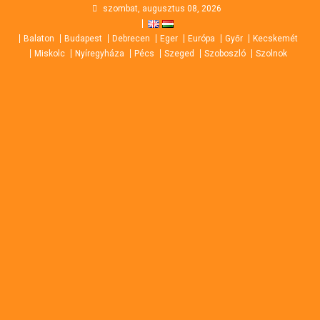
Skip
szombat, augusztus 08, 2026
to
Balaton
Budapest
Debrecen
Eger
Európa
Győr
Kecskemét
content
Miskolc
Nyíregyháza
Pécs
Szeged
Szoboszló
Szolnok