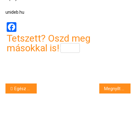
unideb.hu
Facebook
Tetszett? Oszd meg
másokkal is!
Bejegyzés
Egész napos mézkóstoltatás Berettyóújfaluban
Megnyílt a Debreceni Jégcsarnok edzőcsarnoka
navigáció