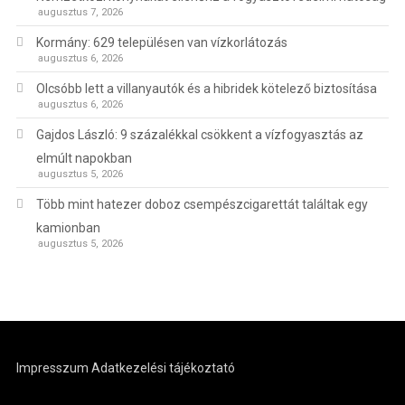
augusztus 7, 2026
Kormány: 629 településen van vízkorlátozás
augusztus 6, 2026
Olcsóbb lett a villanyautók és a hibridek kötelező biztosítása
augusztus 6, 2026
Gajdos László: 9 százalékkal csökkent a vízfogyasztás az
elmúlt napokban
augusztus 5, 2026
Több mint hatezer doboz csempészcigarettát találtak egy
kamionban
augusztus 5, 2026
Impresszum
Adatkezelési tájékoztató