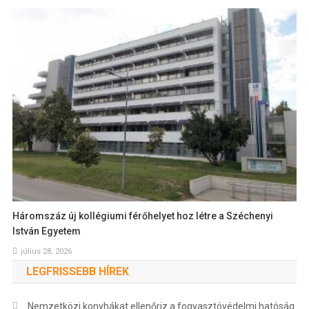
Háromszáz új kollégiumi férőhelyet hoz létre a Széchenyi
István Egyetem
július 28, 2026
LEGFRISSEBB HÍREK
Nemzetközi konyhákat ellenőriz a fogyasztóvédelmi hatóság