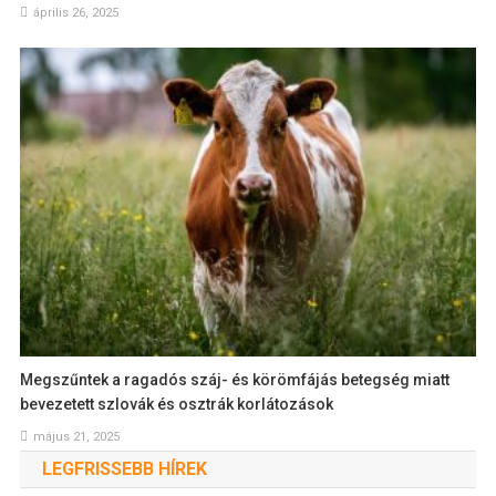
április 26, 2025
Megszűntek a ragadós száj- és körömfájás betegség miatt
bevezetett szlovák és osztrák korlátozások
május 21, 2025
LEGFRISSEBB HÍREK