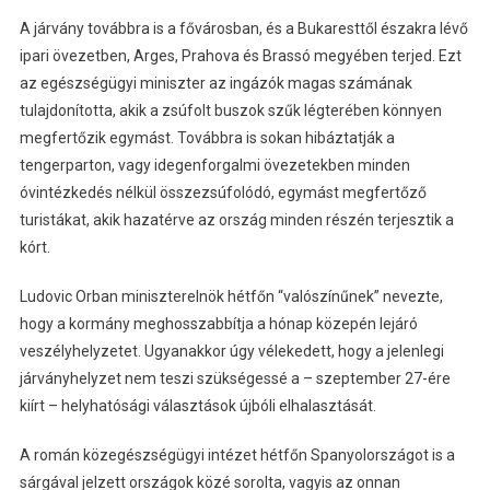
A járvány továbbra is a fővárosban, és a Bukaresttől északra lévő
ipari övezetben, Arges, Prahova és Brassó megyében terjed. Ezt
az egészségügyi miniszter az ingázók magas számának
tulajdonította, akik a zsúfolt buszok szűk légterében könnyen
megfertőzik egymást. Továbbra is sokan hibáztatják a
tengerparton, vagy idegenforgalmi övezetekben minden
óvintézkedés nélkül összezsúfolódó, egymást megfertőző
turistákat, akik hazatérve az ország minden részén terjesztik a
kórt.
Ludovic Orban miniszterelnök hétfőn “valószínűnek” nevezte,
hogy a kormány meghosszabbítja a hónap közepén lejáró
veszélyhelyzetet. Ugyanakkor úgy vélekedett, hogy a jelenlegi
járványhelyzet nem teszi szükségessé a – szeptember 27-ére
kiírt – helyhatósági választások újbóli elhalasztását.
A román közegészségügyi intézet hétfőn Spanyolországot is a
sárgával jelzett országok közé sorolta, vagyis az onnan