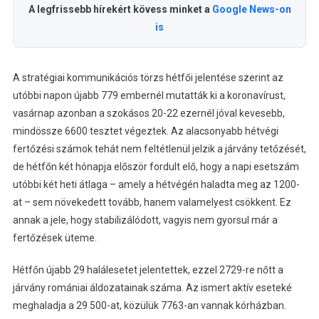
A legfrissebb hírekért kövess minket a
Google News-on
is
A stratégiai kommunikációs törzs hétfői jelentése szerint az
utóbbi napon újabb 779 embernél mutatták ki a koronavírust,
vasárnap azonban a szokásos 20-22 ezernél jóval kevesebb,
mindössze 6600 tesztet végeztek. Az alacsonyabb hétvégi
fertőzési számok tehát nem feltétlenül jelzik a járvány tetőzését,
de hétfőn két hónapja először fordult elő, hogy a napi esetszám
utóbbi két heti átlaga – amely a hétvégén haladta meg az 1200-
at – sem növekedett tovább, hanem valamelyest csökkent. Ez
annak a jele, hogy stabilizálódott, vagyis nem gyorsul már a
fertőzések üteme.
Hétfőn újabb 29 halálesetet jelentettek, ezzel 2729-re nőtt a
járvány romániai áldozatainak száma. Az ismert aktív eseteké
meghaladja a 29 500-at, közülük 7763-an vannak kórházban.