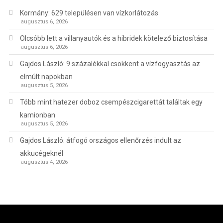
Kormány: 629 településen van vízkorlátozás
augusztus 6, 2026
Olcsóbb lett a villanyautók és a hibridek kötelező biztosítása
augusztus 6, 2026
Gajdos László: 9 százalékkal csökkent a vízfogyasztás az
elmúlt napokban
augusztus 5, 2026
Több mint hatezer doboz csempészcigarettát találtak egy
kamionban
augusztus 5, 2026
Gajdos László: átfogó országos ellenőrzés indult az
akkucégeknél
augusztus 4, 2026