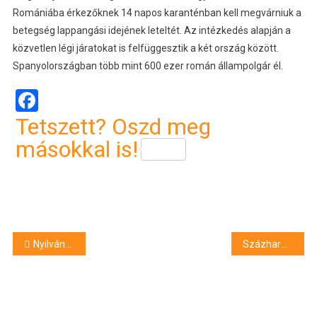
Romániába érkezőknek 14 napos karanténban kell megvárniuk a
betegség lappangási idejének leteltét. Az intézkedés alapján a
közvetlen légi járatokat is felfüggesztik a két ország között.
Spanyolországban több mint 600 ezer román állampolgár él.
Facebook
Tetszett? Oszd meg
másokkal is!
Bejegyzés
Nyilvánosságra hozta a főpolgármester az idősotthonok vezetőinek adott utasításokat
Százharmincegy határsértő ellen intézkedtek a rendőrök a hétvégén
navigáció