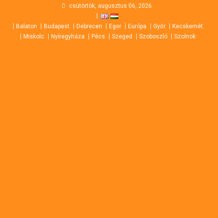
Skip
csütörtök, augusztus 06, 2026
to
Balaton
Budapest
Debrecen
Eger
Európa
Győr
Kecskemét
content
Miskolc
Nyíregyháza
Pécs
Szeged
Szoboszló
Szolnok