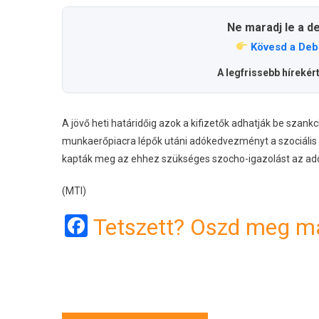
Ne maradj le a d
Kövesd a Deb
A legfrissebb hírekér
A jövő heti határidőig azok a kifizetők adhatják be szank
munkaerőpiacra lépők utáni adókedvezményt a szociális 
kapták meg az ehhez szükséges szocho-igazolást az ad
(MTI)
Facebook
Tetszett? Oszd meg má