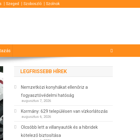
s
Szeged
Szoboszló
Szolnok
tazás
LEGFRISSEBB HÍREK
Nemzetközi konyhákat ellenőriz a
fogyasztóvédelmi hatóság
augusztus 7, 2026
Kormány: 629 településen van vízkorlátozás
augusztus 6, 2026
Olcsóbb lett a villanyautók és a hibridek
kötelező biztosítása