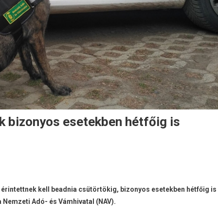
k bizonyos esetekben hétfőig is
rintettnek kell beadnia csütörtökig, bizonyos esetekben hétfőig is
a Nemzeti Adó- és Vámhivatal (NAV).