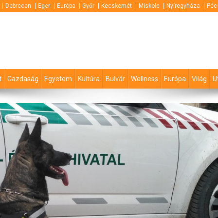
Debrecen
Eger
Európa
Győr
Kecskemét
Miskolc
Nyíregyháza
Péc
t
Gazdaság
Egyetem
Kultúra
Bulvár
Wellness
Európa
Világ
U