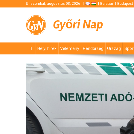
Skip
szombat, augusztus 08, 2026
Balaton
Budapest
to
content
Győri Nap
Helyi hírek
Vélemény
Rendőrség
Ország
Spor