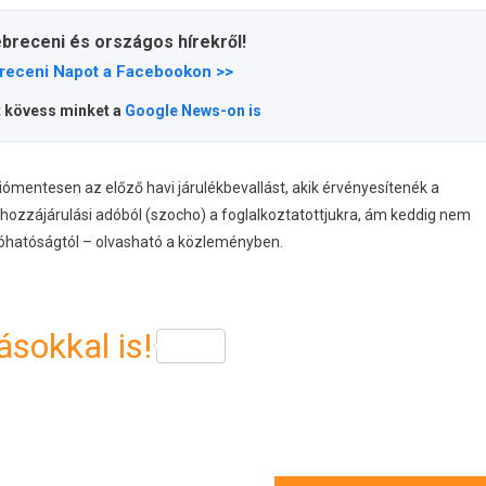
ebreceni és országos hírekről!
receni Napot a Facebookon >>
t kövess minket a
Google News-on is
ciómentesen az előző havi járulékbevallást, akik érvényesítenék a
hozzájárulási adóból (szocho) a foglalkoztatottjukra, ám keddig nem
óhatóságtól – olvasható a közleményben.
sokkal is!