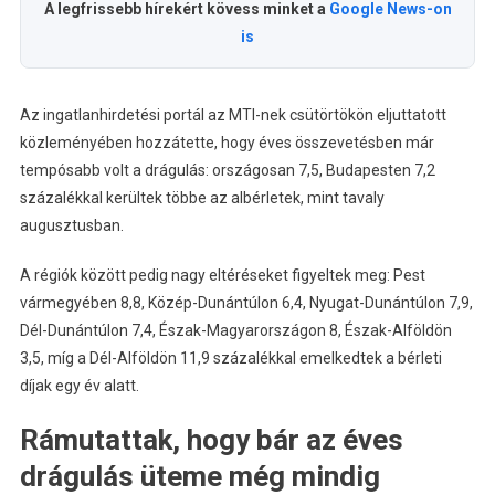
A legfrissebb hírekért kövess minket a
Google News-on
is
Az ingatlanhirdetési portál az MTI-nek csütörtökön eljuttatott
közleményében hozzátette, hogy éves összevetésben már
tempósabb volt a drágulás: országosan 7,5, Budapesten 7,2
százalékkal kerültek többe az albérletek, mint tavaly
augusztusban.
A régiók között pedig nagy eltéréseket figyeltek meg: Pest
vármegyében 8,8, Közép-Dunántúlon 6,4, Nyugat-Dunántúlon 7,9,
Dél-Dunántúlon 7,4, Észak-Magyarországon 8, Észak-Alföldön
3,5, míg a Dél-Alföldön 11,9 százalékkal emelkedtek a bérleti
díjak egy év alatt.
Rámutattak, hogy bár az éves
drágulás üteme még mindig