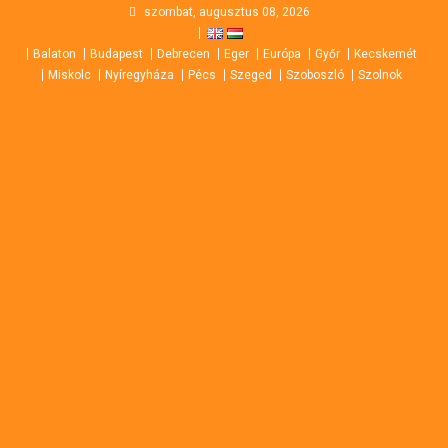
Skip
szombat, augusztus 08, 2026
to
Balaton
Budapest
Debrecen
Eger
Európa
Győr
Kecskemét
content
Miskolc
Nyíregyháza
Pécs
Szeged
Szoboszló
Szolnok