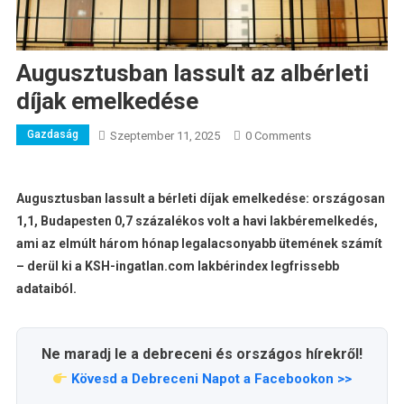
Augusztusban lassult az albérleti
díjak emelkedése
Gazdaság
Szeptember 11, 2025
0 Comments
Augusztusban lassult a bérleti díjak emelkedése: országosan
1,1, Budapesten 0,7 százalékos volt a havi lakbéremelkedés,
ami az elmúlt három hónap legalacsonyabb ütemének számít
– derül ki a KSH-ingatlan.com lakbérindex legfrissebb
adataiból.
Ne maradj le a debreceni és országos hírekről!
Kövesd a Debreceni Napot a Facebookon >>