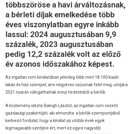
többszöröse a havi árváltozásnak,
a bérleti díjak emelkedése több
éves viszonylatban egyre inkább
lassul: 2024 augusztusában 9,9
százalék, 2023 augusztusában
pedig 12,2 százalék volt az előző
év azonos időszakához képest.
Az ingatlan.com kínálatában jelenleg több mint 18 100 kiadó
lakás és ház szerepel, ami négyéves csúcsnak felel meg; utoljára
2021 nyarán válogathattak ennyi hirdetésből a bérlők.
A közlemény idézte Balogh Lászlót, az ingatlan.com vezető
gazdasági szakértőjét, aki elmondta: a bérlők szempontjából
kedvező fordulat, hogy a kínálat az utóbbi évek egyik
legmagasabb szintjére ért, mert ez egyre nagyobb