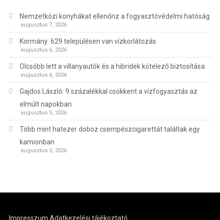
Nemzetközi konyhákat ellenőriz a fogyasztóvédelmi hatóság
augusztus 7, 2026
Kormány: 629 településen van vízkorlátozás
augusztus 6, 2026
Olcsóbb lett a villanyautók és a hibridek kötelező biztosítása
augusztus 6, 2026
Gajdos László: 9 százalékkal csökkent a vízfogyasztás az
elmúlt napokban
augusztus 5, 2026
Több mint hatezer doboz csempészcigarettát találtak egy
kamionban
augusztus 5, 2026
Impresszum
Adatkezelési tájékoztató