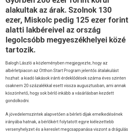
Győrben 200 ezer forint körül
alakultak az árak. Szolnok 130
ezer, Miskolc pedig 125 ezer forint
alatti lakbéreivel az ország
legolcsóbb megyeszékhelyei közé
tartozik.
Balogh László a közleményben megjegyezte, hogy az
albérletpiacon az Otthon Start Program jelentős átalakulást
hozhat: a kiadó lakások iránti érdeklődések száma éves szinten
csaknem 20 százalékkal esett vissza augusztusban, ami annak
köszönhető, hogy sok bérlő inkább a vásárlásban kezdett
gondolkodni.
A jövedelemszintek alapvetően a bérleti díjak emelkedésének
irányába hatnak, a bérlőkért folytatott egyre kiélezettebb
versenyhelyzet és a kereslet megcsappanása viszont a drágulás