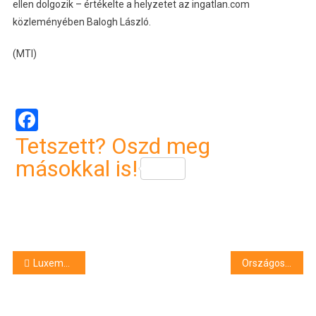
ellen dolgozik – értékelte a helyzetet az ingatlan.com
közleményében Balogh László.
(MTI)
Facebook
Tetszett? Oszd meg
másokkal is!
Bejegyzés
Luxembourgban álltak ki a debreceni hallgatók a magyar felsőoktatásért
Országos vérellátó: 13 ezer szervátültetés történt eddig Magyarországon
navigáció