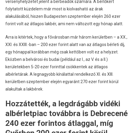
versenyhelyzetet jelent a bérbeadók számára. A bérlőkért
folytatott küzdelem már most is kiolvasható az árak
alakulásából, hiszen Budapesten szeptember elején 260 ezer
forint volt az átlagos lakbér, ami nem változott egy hónap alatt.
Arra is kitértek, hogy a fővárosban már három kerületben – a XX.,
XXI. és XXIII.-ban – 200 ezer forint alatt van az átlagos bérleti díj,
egy hónappal korábban még csak kettőben volt ez a helyzet.
Eközben a belvárosi és budai (például az I., az V. és a II.)
kerületekben 5-20 ezer forinttal csökkentek az átlagos
albérletárak. A legnagyobb kínálattal rendelkező XI. és XIII.
kerületben szeptember elején egyaránt 270 ezer forint körül
alakultak a lakbérek.
Hozzátették, a legdrágább vidéki
albérletpiac továbbra is Debrecené
240 ezer forintos átlaggal, míg