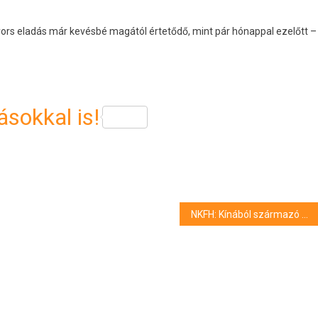
 gyors eladás már kevésbé magától értetődő, mint pár hónappal ezelőtt –
sokkal is!
NKFH: Kínából származó gombát hívtak vissza a forgalmazók mikrobiológiai okok miatt