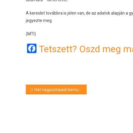
A kereslet továbbra is jelen van, de az adatok alapján a
jegyezte meg.
(MTI)
Facebook
Tetszett? Oszd meg má
Bejegyzés
Hat nagyszínpadi bemutatót tart a Szolnoki Szigligeti Színház
navigáció