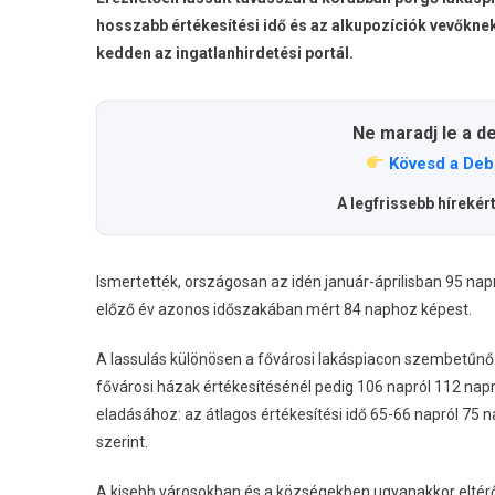
hosszabb értékesítési idő és az alkupozíciók vevőknek
kedden az ingatlanhirdetési portál.
Ne maradj le a d
Kövesd a Deb
A legfrissebb hírekér
Ismertették, országosan az idén január-áprilisban 95 napr
előző év azonos időszakában mért 84 naphoz képest.
A lassulás különösen a fővárosi lakáspiacon szembetűnő: 
fővárosi házak értékesítésénél pedig 106 napról 112 napr
eladásához: az átlagos értékesítési idő 65-66 napról 75
szerint.
A kisebb városokban és a községekben ugyanakkor eltérő 