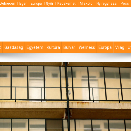
Debrecen
Eger
Európa
Győr
Kecskemét
Miskolc
Nyíregyháza
Pécs
t
Gazdaság
Egyetem
Kultúra
Bulvár
Wellness
Európa
Világ
U