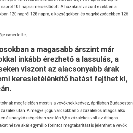
napról 101 napra mérséklődött. A házaknál viszont ezekben a
rosokban 120 napról 128 napra, a községekben és nagyközségekben 126
je ismertette,
árosokban a magasabb árszint már
sokkal inkább érezhető a lassulás, a
seken viszont az alacsonyabb árak
i keresletélénkítő hatást fejthet ki,
cán.
talatoknak megfelelően most is a vevőknek kedvez, áprilisban Budapesten
5 százalék után. A megyei jogú városokban 3 százalékos átlagos alku
ben és nagyközségekben szintén 5,5 százalékos volt az átlagos
rakat nézve akár egymillió forintos megtakarítást is jelenthet a vevők