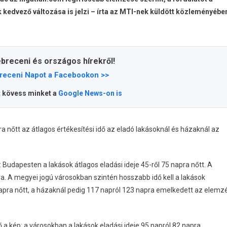
 kedvező változása is jelzi – írta az MTI-nek küldött közleményébe
ebreceni és országos hírekről!
receni Napot a Facebookon >>
t kövess minket a
Google News-on is
a nőtt az átlagos értékesítési idő az eladó lakásoknál és házaknál az
Budapesten a lakások átlagos eladási ideje 45-ről 75 napra nőtt. A
a. A megyei jogú városokban szintén hosszabb idő kell a lakások
 napra nőtt, a házaknál pedig 117 napról 123 napra emelkedett az elemz
a kép: a városokban a lakások eladási ideje 95 napról 82 napra