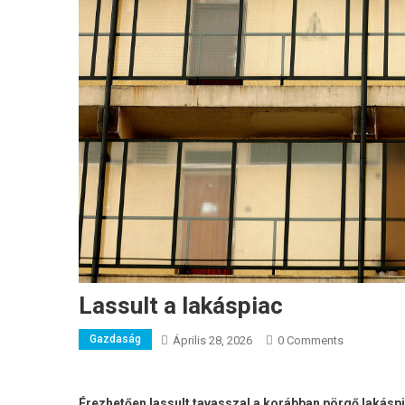
Lassult a lakáspiac
Gazdaság
Április 28, 2026
0 Comments
Érezhetően lassult tavasszal a korábban pörgő lakáspi