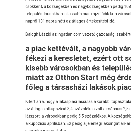
csökkent, a községekben és nagyközségekben pedig 108 
településtípusokban is lassabb piac rajzolódik ki: a vá
napról 131 napra nőtt az átlagos értékesítési idő.
Balogh László az ingatlan.com vezető gazdasági szakértő
a piac kettévált, a nagyobb v
fékezi a keresletet, ezért ott 
kisebb városokban és települé
miatt az Otthon Start még érdem
főleg a társasházi lakások pia
Kitért arra, hogy a lakáspiaci lassulás a korábbi tapasz
az átlagos alkupozíció 3,4 százalékos volt a márciusi 2,
látszott, a városokban pedig 5,5 százalékos. A községek
alkupozíció áprilisban. Ez pedig a jelenlegi lakóingatlan-á
számára – ismertette.