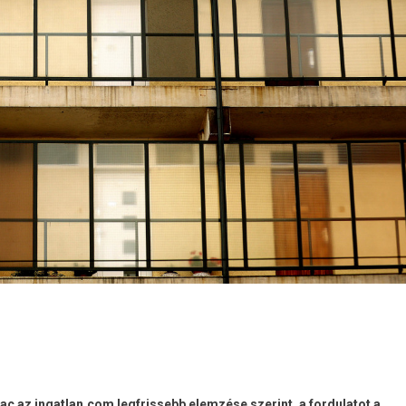
ac az ingatlan.com legfrissebb elemzése szerint, a fordulatot a