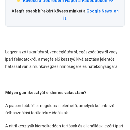
Kövesd a Debreceni Napot a Facebookon >>
A legfrissebb hírekért kövess minket a
Google News-on
is
Legyen szó takarításról, vendéglátásról, egészségügyről vagy
ipari feladatokról, a megfelelő kesztyű kiválasztása jelentős
hatással van a munkavégzés minőségére és hatékonyságára.
Milyen gumikesztyűt érdemes választani?
A piacon többféle megoldás is elérhető, amelyek különböző
felhasználási területekre ideálisak.
A nitril kesztyűk kiemelkedően tartósak és ellenállóak, ezért ipari