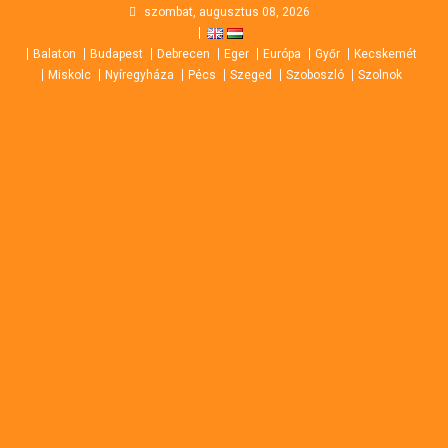
Skip
szombat, augusztus 08, 2026
to
Balaton
Budapest
Debrecen
Eger
Európa
Győr
Kecskemét
content
Miskolc
Nyíregyháza
Pécs
Szeged
Szoboszló
Szolnok