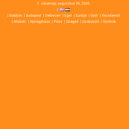
Skip
vasárnap, augusztus 09, 2026
to
Balaton
Budapest
Debrecen
Eger
Európa
Győr
Kecskemét
content
Miskolc
Nyíregyháza
Pécs
Szeged
Szoboszló
Szolnok