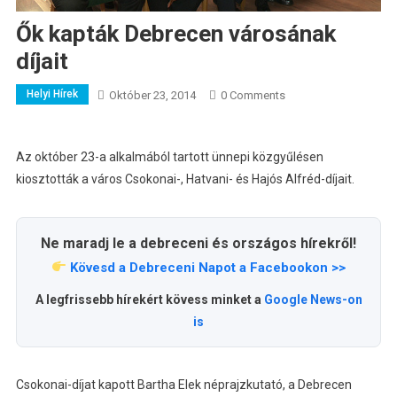
Ők kapták Debrecen városának
díjait
Helyi Hírek
Október 23, 2014
0 Comments
Az október 23-a alkalmából tartott ünnepi közgyűlésen
kiosztották a város Csokonai-, Hatvani- és Hajós Alfréd-díjait.
Ne maradj le a debreceni és országos hírekről!
Kövesd a Debreceni Napot a Facebookon >>
A legfrissebb hírekért kövess minket a
Google News-on
is
Csokonai-díjat kapott Bartha Elek néprajzkutató, a Debrecen