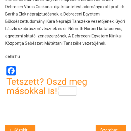
Debrecen Város Csokonai-díja kitüntetést adományozott prof. dr.
Bartha Elek néprajztudósnak, a Debreceni Egyetem
Bölcsészettudományi Kara Néprajzi Tanszéke vezetőjének, Győri
László szobrászművésznek és dr. Németh Norbert kutatóorvos,
egyetemi oktató, zeneszerzőnek, A Debreceni Egyetem Klinikai
Központja Sebészeti Műtéttani Tanszéke vezetőjének.
dehir.hu
Facebook
Tetszett? Oszd meg
másokkal is!
Bejegyzés
Közokirathamisítás miatt körözték
Szombaton pótolják az elmaradt salakmotorversenyt