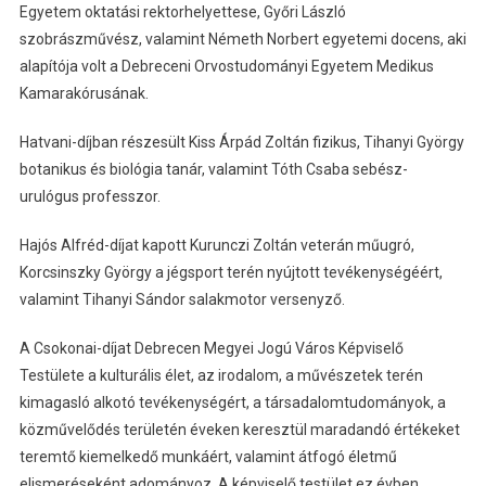
Egyetem oktatási rektorhelyettese, Győri László
szobrászművész, valamint Németh Norbert egyetemi docens, aki
alapítója volt a Debreceni Orvostudományi Egyetem Medikus
Kamarakórusának.
Hatvani-díjban részesült Kiss Árpád Zoltán fizikus, Tihanyi György
botanikus és biológia tanár, valamint Tóth Csaba sebész-
urulógus professzor.
Hajós Alfréd-díjat kapott Kurunczi Zoltán veterán műugró,
Korcsinszky György a jégsport terén nyújtott tevékenységéért,
valamint Tihanyi Sándor salakmotor versenyző.
A Csokonai-díjat Debrecen Megyei Jogú Város Képviselő
Testülete a kulturális élet, az irodalom, a művészetek terén
kimagasló alkotó tevékenységért, a társadalomtudományok, a
közművelődés területén éveken keresztül maradandó értékeket
teremtő kiemelkedő munkáért, valamint átfogó életmű
elismeréseként adományoz. A képviselő testület ez évben