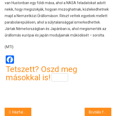
van Hustonban egy földi mása, ahol a NASA feladatokat adott
nekik, hogy megszokják, hogyan mozoghatnak, közlekedhetnek
majd a Nemzetközi Űrállomáson. Részt vettek egyebek mellett
parabolarepülésen, ahol a súlytalansággal ismerkedhettek.
Jártak Németországban és Japánban is, ahol megismerték az
űrállomás európai és japán moduljainak működését – sorolta.
(MTI)
Facebook
Tetszett? Oszd meg
másokkal is!
Bejegyzés
Házfalba csapódott a tapolcai driftelő
Brutális felvételeket tett közzé Juhász Péter: a földön fekvő gyereket is rugdosta a Szőlő utcai intézet megbízott igazgatója