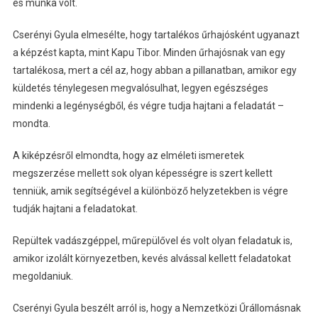
és munka volt.
Cserényi Gyula elmesélte, hogy tartalékos űrhajósként ugyanazt
a képzést kapta, mint Kapu Tibor. Minden űrhajósnak van egy
tartalékosa, mert a cél az, hogy abban a pillanatban, amikor egy
küldetés ténylegesen megvalósulhat, legyen egészséges
mindenki a legénységből, és végre tudja hajtani a feladatát –
mondta.
A kiképzésről elmondta, hogy az elméleti ismeretek
megszerzése mellett sok olyan képességre is szert kellett
tenniük, amik segítségével a különböző helyzetekben is végre
tudják hajtani a feladatokat.
Repültek vadászgéppel, műrepülővel és volt olyan feladatuk is,
amikor izolált környezetben, kevés alvással kellett feladatokat
megoldaniuk.
Cserényi Gyula beszélt arról is, hogy a Nemzetközi Űrállomásnak