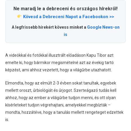
Ne maradj le a debreceni és országos hírekről!
Kövesd a Debreceni Napot a Facebookon >>
A legfrissebb hírekért kövess minket a
Google News-on
is
A videókkal és fotókkal illusztrált előadáson Kapu Tibor azt
emelte ki, hogy bármikor megismételné azt az évekig tartó
képzést, ami ahhoz vezetett, hogy a világűrbe utazhatott.
Elmondta, hogy az elmúlt 2-3 évben sokat tanultak, egyebek
mellett oroszt, űrbiológiát és űrjogot. Szerteágazó tudás kell
ahhoz, hogy az ember a világűrbe tudjon menni, és ott olyan
kísérleteket tudjon végrehajtani, amelyekkel megbízták –
mondta, hozzátéve, hogy a tanulás mellett rengeteget edzettek
is.