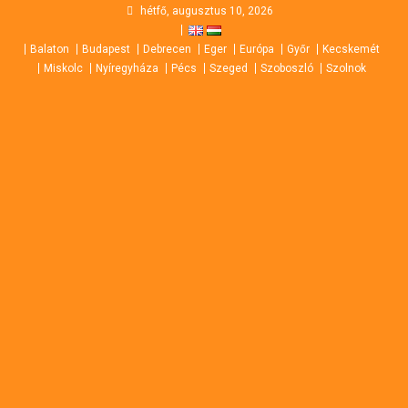
Skip
hétfő, augusztus 10, 2026
to
Balaton
Budapest
Debrecen
Eger
Európa
Győr
Kecskemét
content
Miskolc
Nyíregyháza
Pécs
Szeged
Szoboszló
Szolnok