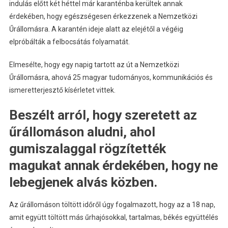
indulás előtt két héttel már karanténba kerültek annak
érdekében, hogy egészségesen érkezzenek a Nemzetközi
Űrállomásra. A karantén ideje alatt az elejétől a végéig
elpróbálták a felbocsátás folyamatát.
Elmesélte, hogy egy napig tartott az út a Nemzetközi
Űrállomásra, ahová 25 magyar tudományos, kommunikációs és
ismeretterjesztő kísérletet vittek.
Beszélt arról, hogy szeretett az
űrállomáson aludni, ahol
gumiszalaggal rögzítették
magukat annak érdekében, hogy ne
lebegjenek alvás közben.
Az űrállomáson töltött időről úgy fogalmazott, hogy az a 18 nap,
amit együtt töltött más űrhajósokkal, tartalmas, békés együttélés