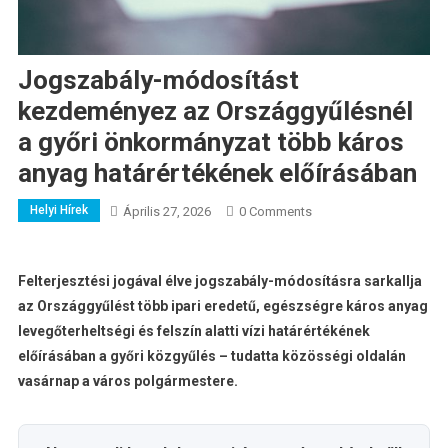
Jogszabály-módosítást
kezdeményez az Országgyűlésnél
a győri önkormányzat több káros
anyag határértékének előírásában
Helyi Hírek
Április 27, 2026
0 Comments
Felterjesztési jogával élve jogszabály-módosításra sarkallja
az Országgyűlést több ipari eredetű, egészségre káros anyag
levegőterheltségi és felszín alatti vízi határértékének
előírásában a győri közgyűlés – tudatta közösségi oldalán
vasárnap a város polgármestere.