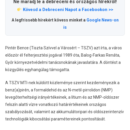
Ne maradj le a debreceni és országos hírekről!
Kövesd a Debreceni Napot a Facebookon >>
A legfrissebb hírekért kövess minket a
Google News-on
is
Pintér Bence (Tiszta Szívvel a Városért – TSZV) azt írta, a város
először él felterjesztési jogával 1989 óta, Balog-Farkas Renáta,
Győr környezetvédelmi tanácsnokának javaslatára. A döntést a
közgyűlés egyhangúlag támogatta.
A TSZV MTI-nek küldött közleménye szerint kezdeményezik a
benz(a)pirén, a formaldehid és az N-metil-pirrolidon (NMP)
levegőterheltségi irányértékeinek, a lítium és az NMP-oldószer
felszín alatti vízre vonatkozó határértékeinek országos
szabályozását, valamint az akkumulátoripari és oldószerintenzív
technológiák kibocsátási paramétereinek pontosítását.