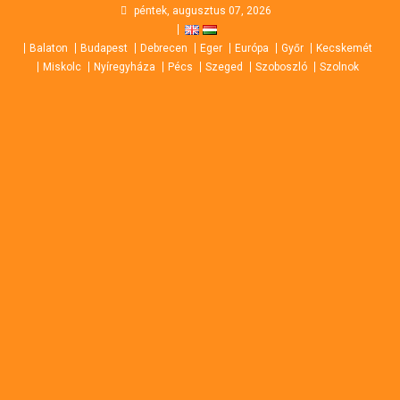
Skip
péntek, augusztus 07, 2026
to
Balaton
Budapest
Debrecen
Eger
Európa
Győr
Kecskemét
content
Miskolc
Nyíregyháza
Pécs
Szeged
Szoboszló
Szolnok