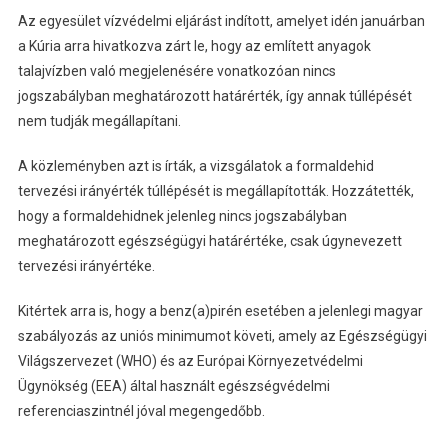
Az egyesület vízvédelmi eljárást indított, amelyet idén januárban
a Kúria arra hivatkozva zárt le, hogy az említett anyagok
talajvízben való megjelenésére vonatkozóan nincs
jogszabályban meghatározott határérték, így annak túllépését
nem tudják megállapítani.
A közleményben azt is írták, a vizsgálatok a formaldehid
tervezési irányérték túllépését is megállapították. Hozzátették,
hogy a formaldehidnek jelenleg nincs jogszabályban
meghatározott egészségügyi határértéke, csak úgynevezett
tervezési irányértéke.
Kitértek arra is, hogy a benz(a)pirén esetében a jelenlegi magyar
szabályozás az uniós minimumot követi, amely az Egészségügyi
Világszervezet (WHO) és az Európai Környezetvédelmi
Ügynökség (EEA) által használt egészségvédelmi
referenciaszintnél jóval megengedőbb.