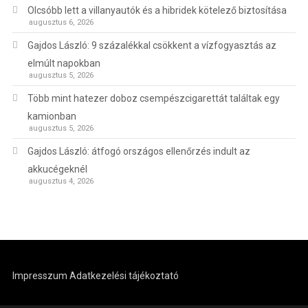
Olcsóbb lett a villanyautók és a hibridek kötelező biztosítása
augusztus 6, 2026
Gajdos László: 9 százalékkal csökkent a vízfogyasztás az
elmúlt napokban
augusztus 5, 2026
Több mint hatezer doboz csempészcigarettát találtak egy
kamionban
augusztus 5, 2026
Gajdos László: átfogó országos ellenőrzés indult az
akkucégeknél
augusztus 4, 2026
Impresszum
Adatkezelési tájékoztató