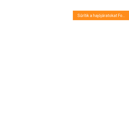
Sűrítik a hajójáratokat Fonyód és Badacsony között a hosszú hétvégén