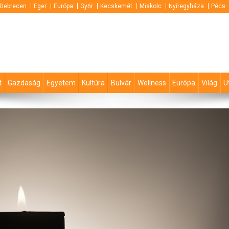
Debrecen
Eger
Európa
Győr
Kecskemét
Miskolc
Nyíregyháza
Pécs
t
Gazdaság
Egyetem
Kultúra
Bulvár
Wellness
Európa
Világ
U