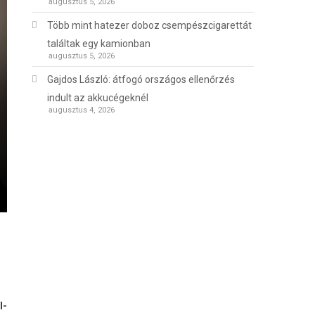
augusztus 5, 2026
Több mint hatezer doboz csempészcigarettát
találtak egy kamionban
augusztus 5, 2026
Gajdos László: átfogó országos ellenőrzés
indult az akkucégeknél
augusztus 4, 2026
I-