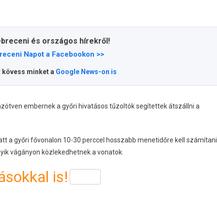
ebreceni és országos hírekről!
receni Napot a Facebookon >>
t kövess minket a
Google News-on is
ötven embernek a győri hivatásos tűzoltók segítettek átszállni a
att a győri fővonalon 10-30 perccel hosszabb menetidőre kell számítani
gyik vágányon közlekedhetnek a vonatok.
sokkal is!