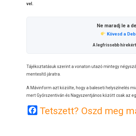
vel.
Ne maradj le a d
Kövesd a Deb
A legfrissebb hírekér
Tájékoztatásuk szerint a vonaton utazó mintegy négyszáz
mentesítő járatra.
A Mávinform azt közölte, hogy a baleseti helyszínelés mi
mert Győrszentiván és Nagyszentjános között csak az e
Facebook
Tetszett? Oszd meg má