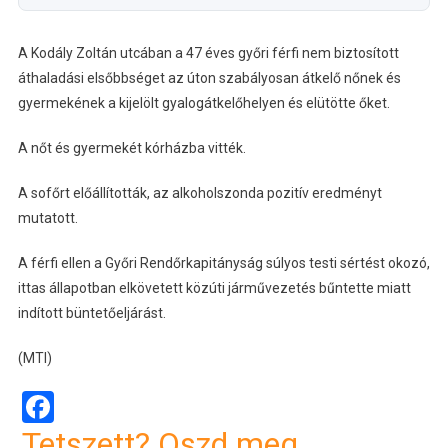
A Kodály Zoltán utcában a 47 éves győri férfi nem biztosított
áthaladási elsőbbséget az úton szabályosan átkelő nőnek és
gyermekének a kijelölt gyalogátkelőhelyen és elütötte őket.
A nőt és gyermekét kórházba vitték.
A sofőrt előállították, az alkoholszonda pozitív eredményt
mutatott.
A férfi ellen a Győri Rendőrkapitányság súlyos testi sértést okozó,
ittas állapotban elkövetett közúti járművezetés bűntette miatt
indított büntetőeljárást.
(MTI)
Facebook
Tetszett? Oszd meg