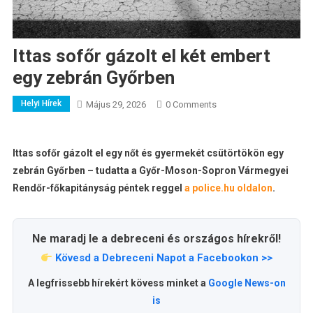
Ittas sofőr gázolt el két embert
egy zebrán Győrben
Helyi Hírek
Május 29, 2026
0 Comments
Ittas sofőr gázolt el egy nőt és gyermekét csütörtökön egy
zebrán Győrben – tudatta a Győr-Moson-Sopron Vármegyei
Rendőr-főkapitányság péntek reggel
a police.hu oldalon
.
Ne maradj le a debreceni és országos hírekről!
Kövesd a Debreceni Napot a Facebookon >>
A legfrissebb hírekért kövess minket a
Google News-on
is