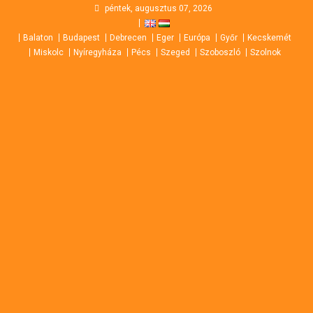
Skip
péntek, augusztus 07, 2026
to
Balaton
Budapest
Debrecen
Eger
Európa
Győr
Kecskemét
content
Miskolc
Nyíregyháza
Pécs
Szeged
Szoboszló
Szolnok