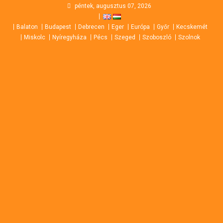
Skip
péntek, augusztus 07, 2026
to
Balaton
Budapest
Debrecen
Eger
Európa
Győr
Kecskemét
content
Miskolc
Nyíregyháza
Pécs
Szeged
Szoboszló
Szolnok