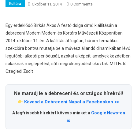
Kultúra
Október 11, 2014
0 Comments
Egy érdeklődő Birkás Ákos A festő dolga című kiállításán a
debreceni Modem Modern és Kortárs Művészeti Központban
2014. október 11-én.
A kiállítás átfogóan, három tematikus
szekcióra bontva mutatja be a művész állandó dinamikában lévő
legutóbbi alkotói periódusát, azokat a képeit, amelyek kezdetben
sokaknak meglepetést, sőt megrökönyödést okoztak. MTI Fotó:
Czeglédi Zsolt
Ne maradj le a debreceni és országos hírekről!
Kövesd a Debreceni Napot a Facebookon >>
A legfrissebb hírekért kövess minket a
Google News-on
is