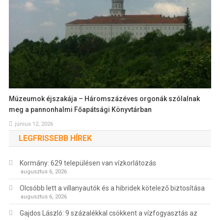
Múzeumok éjszakája – Háromszázéves orgonák szólalnak
meg a pannonhalmi Főapátsági Könyvtárban
június 12, 2026
LEGFRISSEBB HÍREK
Kormány: 629 településen van vízkorlátozás
augusztus 6, 2026
Olcsóbb lett a villanyautók és a hibridek kötelező biztosítása
augusztus 6, 2026
Gajdos László: 9 százalékkal csökkent a vízfogyasztás az