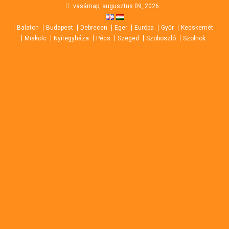
Skip
vasárnap, augusztus 09, 2026
to
Balaton
Budapest
Debrecen
Eger
Európa
Győr
Kecskemét
content
Miskolc
Nyíregyháza
Pécs
Szeged
Szoboszló
Szolnok