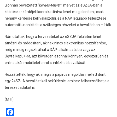
újonnan bevezetett
“kérdés-felelet”
, melyet az eSZJA-ban a
kitöltéskor kérdőjel ikonra kattintva lehet megjeleníteni, csak
néhány kérdésre kell válaszolni, és a NAV legújabb fejlesztése
automatikusan kitölti a szükséges részeket a bevallásban – írták.
Rámutattak, hogy a tervezeteket az eSZJA felületen lehet
átnézni és módosítani, akinek nincs elektronikus hozzáférése,
még mindig regisztrálhat a DÁP-alkalmazásba vagy az
Ügyfélkapu+-ra, azt követően azonnal könnyen, egyszerűen és
online akár mobiltelefonról is intézheti bevallását.
Hozzátették, hogy aki mégis a papíros megoldás mellett dönt,
egy 24SZJA bevallást kell beküldenie, amihez felhasználhatja a
tervezet adatait is.
(MTI)
Facebook