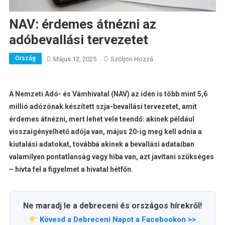
NAV: érdemes átnézni az
adóbevallási tervezetet
Ország
A
Május 12, 2025
Szóljon Hozzá
NAV:
Érdemes
Átnézni
A Nemzeti Adó- és Vámhivatal (NAV) az idén is több mint 5,6
Az
millió adózónak készített szja-bevallási tervezetet, amit
Adóbevallási
érdemes átnézni, mert lehet vele teendő: akinek például
Tervezetet
visszaigényelhető adója van, május 20-ig meg kell adnia a
Bejegyzéshez
kiutalási adatokat, továbbá akinek a bevallási adataiban
valamilyen pontatlanság vagy hiba van, azt javítani szükséges
– hívta fel a figyelmet a hivatal hétfőn.
Ne maradj le a debreceni és országos hírekről!
Kövesd a Debreceni Napot a Facebookon >>