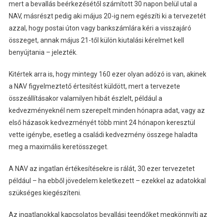
mert a bevallás beérkezésétől számított 30 napon belül utal a
NAV, másrészt pedig aki május 20-ig nem egészíti ki a tervezetét
azzal, hogy postai úton vagy bankszámlára kéri a visszajáró
összeget, annak május 21-től külön kiutalási kérelmet kell
benyújtania – jelezték.
Kitértek arra is, hogy mintegy 160 ezer olyan adózó is van, akinek
a NAV figyelmeztető értesítést küldött, mert a tervezete
összeállításakor valamilyen hibát észlelt, például a
kedvezményeknél nem szerepelt minden hónapra adat, vagy az
első házasok kedvezményét több mint 24 hónapon keresztül
vette igénybe, esetleg a családi kedvezmény összege haladta
meg a maximális keretösszeget.
A NAV az ingatlan értékesítésekre is rálát, 30 ezer tervezetet
például – ha ebből jövedelem keletkezett – ezekkel az adatokkal
szükséges kiegészíteni.
Az ingatlanokkal kapcsolatos bevallási teendőket megkönnyíti az