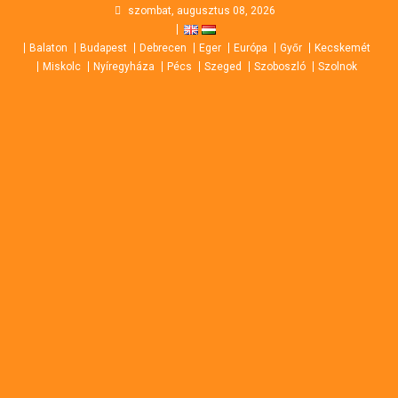
Skip
szombat, augusztus 08, 2026
to
Balaton
Budapest
Debrecen
Eger
Európa
Győr
Kecskemét
content
Miskolc
Nyíregyháza
Pécs
Szeged
Szoboszló
Szolnok