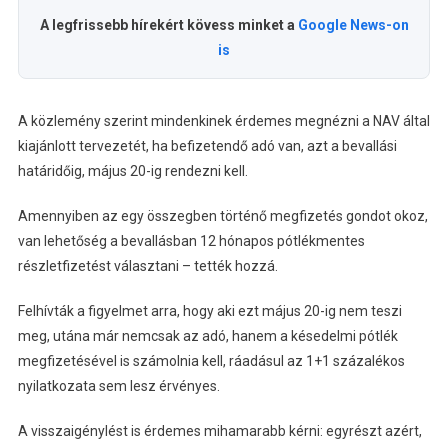
A legfrissebb hírekért kövess minket a
Google News-on
is
A közlemény szerint mindenkinek érdemes megnézni a NAV által
kiajánlott tervezetét, ha befizetendő adó van, azt a bevallási
határidőig, május 20-ig rendezni kell.
Amennyiben az egy összegben történő megfizetés gondot okoz,
van lehetőség a bevallásban 12 hónapos pótlékmentes
részletfizetést választani – tették hozzá.
Felhívták a figyelmet arra, hogy aki ezt május 20-ig nem teszi
meg, utána már nemcsak az adó, hanem a késedelmi pótlék
megfizetésével is számolnia kell, ráadásul az 1+1 százalékos
nyilatkozata sem lesz érvényes.
A visszaigénylést is érdemes mihamarabb kérni: egyrészt azért,