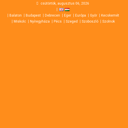
Skip
csütörtök, augusztus 06, 2026
to
Balaton
Budapest
Debrecen
Eger
Európa
Győr
Kecskemét
content
Miskolc
Nyíregyháza
Pécs
Szeged
Szoboszló
Szolnok