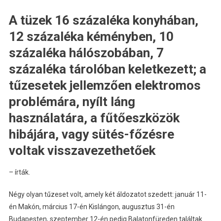
A tüzek 16 százaléka konyhában,
12 százaléka kéményben, 10
százaléka hálószobában, 7
százaléka tárolóban keletkezett; a
tűzesetek jellemzően elektromos
problémára, nyílt láng
használatára, a fűtőeszközök
hibájára, vagy sütés-főzésre
voltak visszavezethetőek
– írták.
Négy olyan tűzeset volt, amely két áldozatot szedett: január 11-
én Makón, március 17-én Kislángon, augusztus 31-én
Budapesten, szeptember 12-én pedig Balatonfüreden találtak