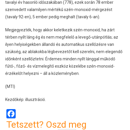
tavalyi év hasonló időszakában (778), ezek során 78 ember
szenvedett valamilyen mértékű szén-monoxid-mérgezést
(tavaly 92-en), 5 ember pedig meghalt (tavaly 6-an).
Megjegyezték, hogy akkor keletkezik szén-monoxid, ha zárt
térben nyílt láng ég és nem megfelelő a levegő-utánpótlás; az
ilyen helyiségekben állandó és automatikus szellőzésre van
szükség, az ablakokba légbevezetőt kell szerelni, nem elegendő
időnként szellőztetni. Érdemes minden nyílt lánggal működő
fűtő-, főző- és vízmelegítő eszköz közelébe szén-monoxid-
érzékelőt helyezni – áll a közleményben.
(MTI)
Kezdőkép: illusztráció.
Facebook
Tetszett? Oszd meg