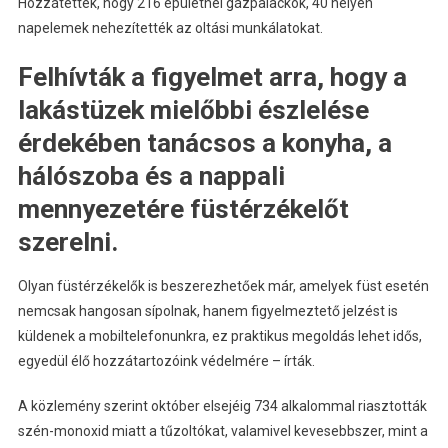
Hozzátették, hogy 216 épületnél gázpalackok, 40 helyen
napelemek nehezítették az oltási munkálatokat.
Felhívták a figyelmet arra, hogy a
lakástüzek mielőbbi észlelése
érdekében tanácsos a konyha, a
hálószoba és a nappali
mennyezetére füstérzékelőt
szerelni.
Olyan füstérzékelők is beszerezhetőek már, amelyek füst esetén
nemcsak hangosan sípolnak, hanem figyelmeztető jelzést is
küldenek a mobiltelefonunkra, ez praktikus megoldás lehet idős,
egyedül élő hozzátartozóink védelmére – írták.
A közlemény szerint október elsejéig 734 alkalommal riasztották
szén-monoxid miatt a tűzoltókat, valamivel kevesebbszer, mint a