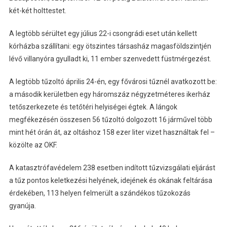
két-két holttestet.
A legtöbb sérültet egy július 22-i csongrádi eset után kellett
kórházba szállítani: egy ötszintes társasház magasföldszintjén
lévő villanyóra gyulladt ki, 11 ember szenvedett füstmérgezést.
A legtöbb tűzoltó április 24-én, egy fővárosi tűznél avatkozott be:
a második kerületben egy háromszáz négyzetméteres ikerház
tetőszerkezete és tetőtéri helyiségei égtek. A lángok
megfékezésén összesen 56 tűzoltó dolgozott 16 járművel több
mint hét órán át, az oltáshoz 158 ezer liter vizet használtak fel –
közölte az OKF.
A katasztrófavédelem 238 esetben indított tűzvizsgálati eljárást
a tűz pontos keletkezési helyének, idejének és okának feltárása
érdekében, 113 helyen felmerült a szándékos tűzokozás
gyanúja.