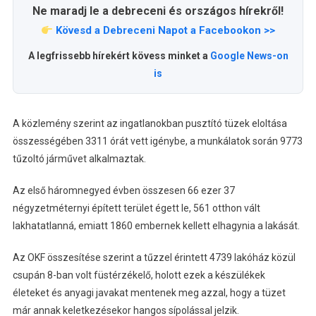
Ne maradj le a debreceni és országos hírekről!
Kövesd a Debreceni Napot a Facebookon >>
A legfrissebb hírekért kövess minket a
Google News-on
is
A közlemény szerint az ingatlanokban pusztító tüzek eloltása
összességében 3311 órát vett igénybe, a munkálatok során 9773
tűzoltó járművet alkalmaztak.
Az első háromnegyed évben összesen 66 ezer 37
négyzetméternyi épített terület égett le, 561 otthon vált
lakhatatlanná, emiatt 1860 embernek kellett elhagynia a lakását.
Az OKF összesítése szerint a tűzzel érintett 4739 lakóház közül
csupán 8-ban volt füstérzékelő, holott ezek a készülékek
életeket és anyagi javakat mentenek meg azzal, hogy a tüzet
már annak keletkezésekor hangos sípolással jelzik.