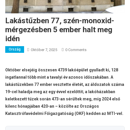
Lakástűzben 77, szén-monoxid-
mérgezésben 5 ember halt meg
idén
Ország
Október 7, 2025
0 Comments
Október elsejéig összesen 4739 lakóépület gyulladt ki, 128
ingatlannal több mint a tavalyi év azonos időszakában. A
lakástüzekben 77 ember vesztette életét, az áldozatok száma
19-cel haladja meg az egy évvel ezelőttit; a lakóházakban
keletkezett tüzek során 473-an sérültek meg, míg 2024 első
kilenc hónapjában 420-an – közölte az Országos
Katasztrófavédelmi Főigazgatóság (OKF) kedden az MTI-vel.