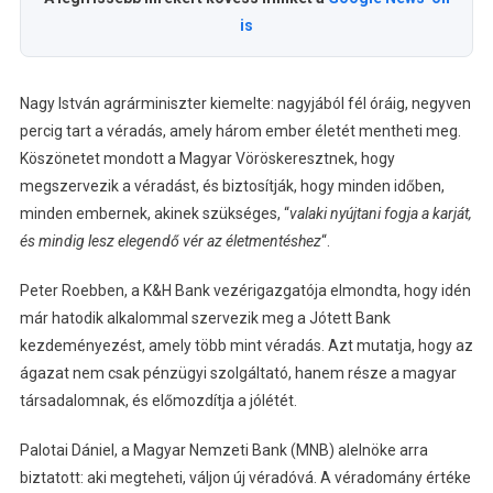
is
Nagy István agrárminiszter kiemelte: nagyjából fél óráig, negyven
percig tart a véradás, amely három ember életét mentheti meg.
Köszönetet mondott a Magyar Vöröskeresztnek, hogy
megszervezik a véradást, és biztosítják, hogy minden időben,
minden embernek, akinek szükséges, “
valaki nyújtani fogja a karját,
és mindig lesz elegendő vér az életmentéshez
“.
Peter Roebben, a K&H Bank vezérigazgatója elmondta, hogy idén
már hatodik alkalommal szervezik meg a Jótett Bank
kezdeményezést, amely több mint véradás. Azt mutatja, hogy az
ágazat nem csak pénzügyi szolgáltató, hanem része a magyar
társadalomnak, és előmozdítja a jólétét.
Palotai Dániel, a Magyar Nemzeti Bank (MNB) alelnöke arra
biztatott: aki megteheti, váljon új véradóvá. A véradomány értéke