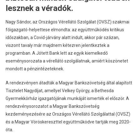
lesznek a véradók.
Nagy Sándor, az Országos Vérellátó Szolgálat (OVSZ) szakmai
főigazgató-helyettese elmondta: az együttműködés kritikus
időszakban, a Covid-járvány alatt indult, akkor pár százan,
viszont tavaly már majdnem kétezren jelentkeztek a
programban. A Jótett Bank lett az egyik kiemelkedő
eseménysorozata a vérellátó szolgálatnak, amiért köszönetet
mondott a pénzintézeteknek.
A rendezvényen átadták a Magyar Bankszövetség által alapított
Tisztelet Nagydíjat, amellyel Velkey György, a Bethesda
Gyermekkórház igazgatójának munkáját ismerték el először. A
rendezvénysorozatot a Magyar Bankszövetség
kezdeményezésére az Országos Vérellátó Szolgálattal (OVSZ)
és a Magyar Vöröskereszttel együttműködve tartják meg 2020-
óta.