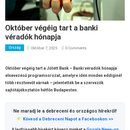
Október végéig tart a banki
véradók hónapja
Ország
Október 7, 2025
0 Comments
Október végéig tart a Jótett Bank – Banki véradók hónapja
elnevezésű programsorozat, amelyre idén minden eddiginél
több résztvevőt várnak – jelentették be a szervezők
sajtótájékoztatón hétfőn Budapesten.
Ne maradj le a debreceni és országos hírekről!
Kövesd a Debreceni Napot a Facebookon >>
A legfrissebb hírekért kövess minket a
Google News-on