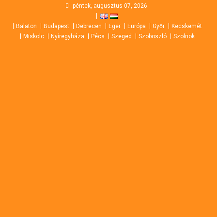
Skip
péntek, augusztus 07, 2026
to
Balaton
Budapest
Debrecen
Eger
Európa
Győr
Kecskemét
content
Miskolc
Nyíregyháza
Pécs
Szeged
Szoboszló
Szolnok