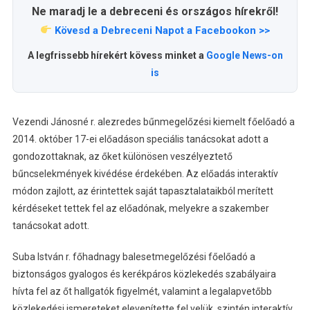
Ne maradj le a debreceni és országos hírekről!
Kövesd a Debreceni Napot a Facebookon >>
A legfrissebb hírekért kövess minket a
Google News-on
is
Vezendi Jánosné r. alezredes bűnmegelőzési kiemelt főelőadó a
2014. október 17-ei előadáson speciális tanácsokat adott a
gondozottaknak, az őket különösen veszélyeztető
bűncselekmények kivédése érdekében. Az előadás interaktív
módon zajlott, az érintettek saját tapasztalataikból merített
kérdéseket tettek fel az előadónak, melyekre a szakember
tanácsokat adott.
Suba István r. főhadnagy balesetmegelőzési főelőadó a
biztonságos gyalogos és kerékpáros közlekedés szabályaira
hívta fel az őt hallgatók figyelmét, valamint a legalapvetőbb
közlekedési ismereteket elevenítette fel velük, szintén interaktív