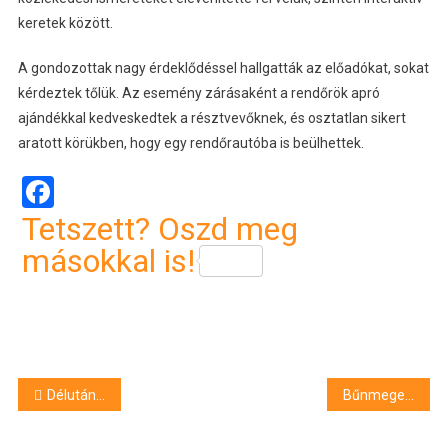
keretek között.
A gondozottak nagy érdeklődéssel hallgatták az előadókat, sokat
kérdeztek tőlük. Az esemény zárásaként a rendőrök apró
ajándékkal kedveskedtek a résztvevőknek, és osztatlan sikert
aratott körükben, hogy egy rendőrautóba is beülhettek.
Facebook
Tetszett? Oszd meg
másokkal is!
Bejegyzés
Délutáni csókok – Debrecenben is
Bűnmegelőzési előadások Hajdú-Biharban
navigáció