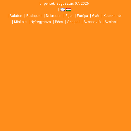
Skip
péntek, augusztus 07, 2026
to
Balaton
Budapest
Debrecen
Eger
Európa
Győr
Kecskemét
content
Miskolc
Nyíregyháza
Pécs
Szeged
Szoboszló
Szolnok