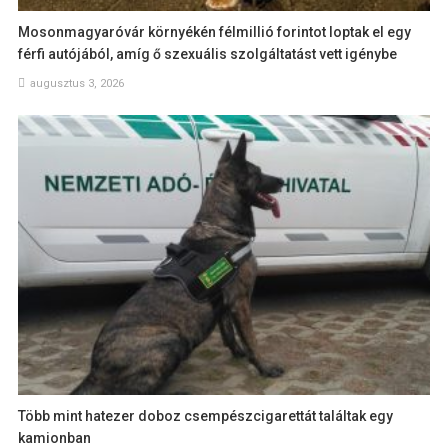
Mosonmagyaróvár környékén félmillió forintot loptak el egy
férfi autójából, amíg ő szexuális szolgáltatást vett igénybe
augusztus 3, 2026
Több mint hatezer doboz csempészcigarettát találtak egy
kamionban