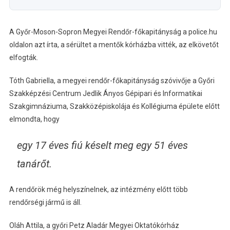
A Győr-Moson-Sopron Megyei Rendőr-főkapitányság a police.hu
oldalon azt írta, a sérültet a mentők kórházba vitték, az elkövetőt
elfogták.
Tóth Gabriella, a megyei rendőr-főkapitányság szóvivője a Győri
Szakképzési Centrum Jedlik Ányos Gépipari és Informatikai
Szakgimnáziuma, Szakközépiskolája és Kollégiuma épülete előtt
elmondta, hogy
egy 17 éves fiú késelt meg egy 51 éves
tanárőt.
A rendőrök még helyszínelnek, az intézmény előtt több
rendőrségi jármű is áll.
Oláh Attila, a győri Petz Aladár Megyei Oktatókórház