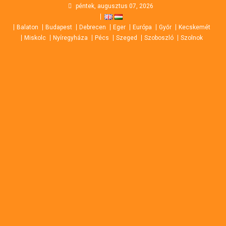
Skip
péntek, augusztus 07, 2026
to
Balaton
Budapest
Debrecen
Eger
Európa
Győr
Kecskemét
content
Miskolc
Nyíregyháza
Pécs
Szeged
Szoboszló
Szolnok