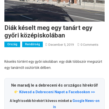
Diák késelt meg egy tanárt egy
győri középiskolában
Ország
Rendőrség
December 5, 2019
0 Comments
Késelés történt egy győri iskolában: egy diák többször megszúrt
egy tanárnőt csütörtök délben.
Ne maradj le a debreceni és országos hírekről!
Kövesd a Debreceni Napot a Facebookon >>
A legfrissebb hírekért kövess minket a
Google News-on
is