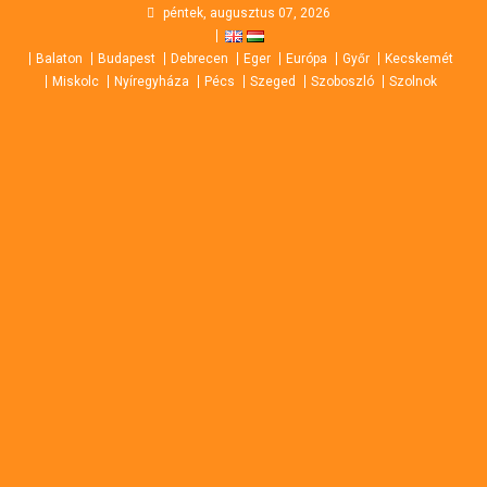
Skip
péntek, augusztus 07, 2026
to
Balaton
Budapest
Debrecen
Eger
Európa
Győr
Kecskemét
content
Miskolc
Nyíregyháza
Pécs
Szeged
Szoboszló
Szolnok