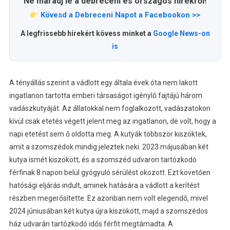
Ne maradj le a debreceni és országos hírekről!
Kövesd a Debreceni Napot a Facebookon >>
A legfrissebb hírekért kövess minket a
Google News-on
is
A tényállás szerint a vádlott egy általa évek óta nem lakott
ingatlanon tartotta emberi társaságot igénylő fajtájú három
vadászkutyáját. Az állatokkal nem foglalkozott, vadászatokon
kívül csak etetés végett jelent meg az ingatlanon, de volt, hogy a
napi etetést sem ő oldotta meg. A kutyák többször kiszöktek,
amit a szomszédok mindig jeleztek neki. 2023 májusában két
kutya ismét kiszökött, és a szomszéd udvaron tartózkodó
férfinak 8 napon belül gyógyuló sérülést okozott. Ezt követően
hatósági eljárás indult, aminek hatására a vádlott a kerítést
részben megerősítette. Ez azonban nem volt elegendő, mivel
2024 júniusában két kutya újra kiszökött, majd a szomszédos
ház udvarán tartózkodó idős férfit megtámadta. A