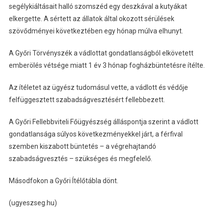
segélykiáltásait halló szomszéd egy deszkával a kutyákat
elkergette. A sértett az állatok által okozott sérülések
szövődményei következtében egy hónap múlva elhunyt.
A Győri Törvényszék a vádlottat gondatlanságból elkövetett
emberölés vétsége miatt 1 év 3 hónap fogházbüntetésre ítélte.
Az ítéletet az ügyész tudomásul vette, a vádlott és védője
felfüggesztett szabadságvesztésért fellebbezett.
A Győri Fellebbviteli Főügyészség álláspontja szerint a vádlott
gondatlansága súlyos következményekkel járt, a férfival
szemben kiszabott büntetés – a végrehajtandó
szabadságvesztés – szükséges és megfelelő.
Másodfokon a Győri Ítélőtábla dönt.
(ugyeszseg.hu)