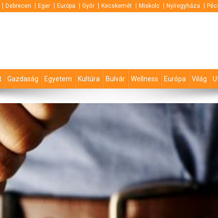
Debrecen
Eger
Európa
Győr
Kecskemét
Miskolc
Nyíregyháza
Péc
t
Gazdaság
Egyetem
Kultúra
Bulvár
Wellness
Európa
Világ
U