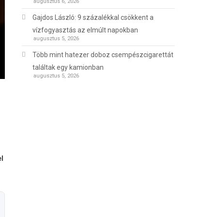
augusztus 6, 2026
Gajdos László: 9 százalékkal csökkent a
vízfogyasztás az elmúlt napokban
augusztus 5, 2026
Több mint hatezer doboz csempészcigarettát
találtak egy kamionban
augusztus 5, 2026
l