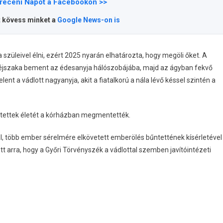
receni Napot a Facebookon >>
t kövess minket a
Google News-on is
 szüleivel élni, ezért 2025 nyarán elhatározta, hogy megöli őket. A
 éjszaka bement az édesanyja hálószobájába, majd az ágyban fekvő
nt a vádlott nagyanyja, akit a fiatalkorú a nála lévő késsel szintén a
sértettek életét a kórházban megmentették.
ból, több ember sérelmére elkövetett emberölés bűntettének kísérletével
ett arra, hogy a Győri Törvényszék a vádlottal szemben javítóintézeti