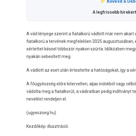
Kövesd a Deb
A legfrissebb hírekér
A vád lényege szerint a fiatalkorú vádlott már nem akart a
fiatalkorú a tervének megfelelően 2025 augusztusában,
sértettet késsel többször nyakon szúrta. Időközben megjele
nyakán sebesített meg.
A vádlott az eset után értesítette a hatóságokat, így a 
A főügyészség előre kitervelten, aljas indokból vagy cél
vádolta meg a fiatalkorút, a vádiratban pedig indítványt t
nevelést rendeljen el.
(ugyeszseg.hu)
Kezdőkép: illusztráció.