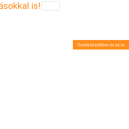
sokkal is!
Óvoda közelében és az utcán is mutogatta magát egy férfi Kazincbarcikán, vádat emeltek ellene