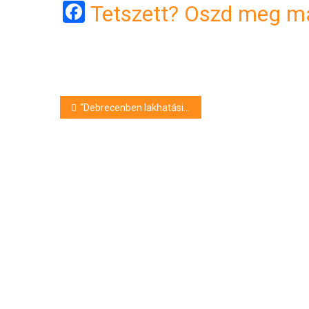
Facebook
Tetszett? Oszd meg má
Bejegyzés
“Debrecenben lakhatási válság van” – így látja a szakértő
navigáció