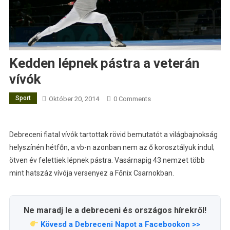
Kedden lépnek pástra a veterán
vívók
Sport
Október 20, 2014
0 Comments
Debreceni fiatal vívók tartottak rövid bemutatót a világbajnokság
helyszínén hétfőn, a vb-n azonban nem az ő korosztályuk indul;
ötven év felettiek lépnek pástra. Vasárnapig 43 nemzet több
mint hatszáz vívója versenyez a Főnix Csarnokban.
Ne maradj le a debreceni és országos hírekről!
Kövesd a Debreceni Napot a Facebookon >>