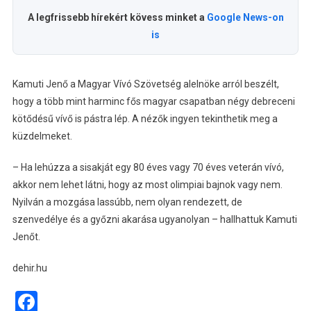
A legfrissebb hírekért kövess minket a
Google News-on
is
Kamuti Jenő a Magyar Vívó Szövetség alelnöke arról beszélt,
hogy a több mint harminc fős magyar csapatban négy debreceni
kötődésű vívő is pástra lép. A nézők ingyen tekinthetik meg a
küzdelmeket.
– Ha lehúzza a sisakját egy 80 éves vagy 70 éves veterán vívó,
akkor nem lehet látni, hogy az most olimpiai bajnok vagy nem.
Nyilván a mozgása lassúbb, nem olyan rendezett, de
szenvedélye és a győzni akarása ugyanolyan – hallhattuk Kamuti
Jenőt.
dehir.hu
Facebook