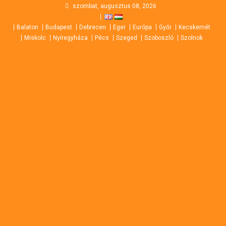
Skip
szombat, augusztus 08, 2026
to
Balaton
Budapest
Debrecen
Eger
Európa
Győr
Kecskemét
content
Miskolc
Nyíregyháza
Pécs
Szeged
Szoboszló
Szolnok