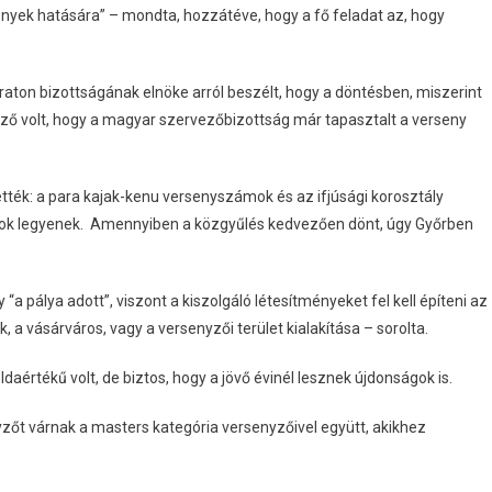
nyek hatására” – mondta, hozzátéve, hogy a fő feladat az, hogy
ton bizottságának elnöke arról beszélt, hogy a döntésben, miszerint
ező volt, hogy a magyar szervezőbizottság már tapasztalt a verseny
ették: a para kajak-kenu versenyszámok és az ifjúsági korosztály
ámok legyenek. Amennyiben a közgyűlés kedvezően dönt, úgy Győrben
a pálya adott”, viszont a kiszolgáló létesítményeket fel kell építeni az
, a vásárváros, vagy a versenyzői terület kialakítása – sorolta.
daértékű volt, de biztos, hogy a jövő évinél lesznek újdonságok is.
zőt várnak a masters kategória versenyzőivel együtt, akikhez