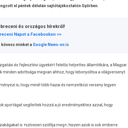
ngzott el péntek délután sajtótájékoztatón Győrben.
ebreceni és országos hírekről!
receni Napot a Facebookon >>
t kövess minket a
Google News-on is
atási és fejlesztési ügyekért felelős helyettes államtitkára, a Magyar
 minden adottsága megvan ahhoz, hogy lebonyolítsa a világversenyt.
ményezi is, hogy minél több hazai és nemzetközi verseny legyen
ok sportágat segítettek hozzá a jó eredményekhez azzal, hogy
 szakágakat is +szívesen szólítja meg+, hiszen azok is sok emberre