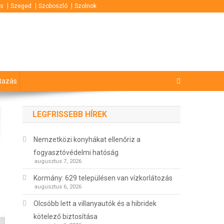
s
Szeged
Szoboszló
Szolnok
tazás
LEGFRISSEBB HÍREK
Nemzetközi konyhákat ellenőriz a
fogyasztóvédelmi hatóság
augusztus 7, 2026
Kormány: 629 településen van vízkorlátozás
augusztus 6, 2026
Olcsóbb lett a villanyautók és a hibridek
kötelező biztosítása