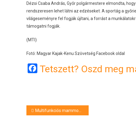
Dézsi Csaba András, Győr polgármestere elmondta, hogy
rendszeresen lehet látni az edzéseket. A sportág a győrie
világeseményre fel fogják újítani, a forrást a munkálato
támogatni fogják.
(MTI)
Fotó: Magyar Kajak-Kenu Szövetség Facebook oldal
Facebook
Tetszett? Oszd meg má
Bejegyzés
Multifunkciós mammográfiás- és röntgenkészüléket vásárolt a PTE
navigáció