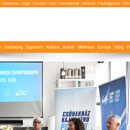
Debrecen
Eger
Európa
Győr
Kecskemét
Miskolc
Nyíregyháza
Péc
t
Gazdaság
Egyetem
Kultúra
Bulvár
Wellness
Európa
Világ
U