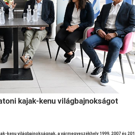
atoni kajak-kenu világbajnokságot
kajak-kenu világbajnokságnak, a vármegyeszékhely 1999, 2007 és 20